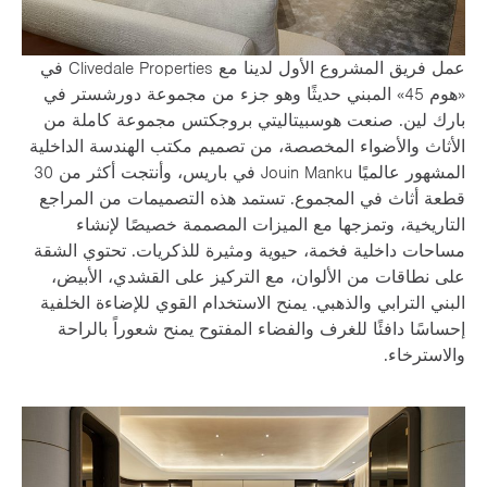
عمل فريق المشروع الأول لدينا مع Clivedale Properties في
«هوم 45» المبني حديثًا وهو جزء من مجموعة دورشستر في
بارك لين. صنعت هوسبيتاليتي بروجكتس مجموعة كاملة من
الأثاث والأضواء المخصصة، من تصميم مكتب الهندسة الداخلية
المشهور عالميًا Jouin Manku في باريس، وأنتجت أكثر من 30
قطعة أثاث في المجموع. تستمد هذه التصميمات من المراجع
التاريخية، وتمزجها مع الميزات المصممة خصيصًا لإنشاء
مساحات داخلية فخمة، حيوية ومثيرة للذكريات. تحتوي الشقة
على نطاقات من الألوان، مع التركيز على القشدي، الأبيض،
البني الترابي والذهبي. يمنح الاستخدام القوي للإضاءة الخلفية
إحساسًا دافئًا للغرف والفضاء المفتوح يمنح شعوراً بالراحة
والاسترخاء.