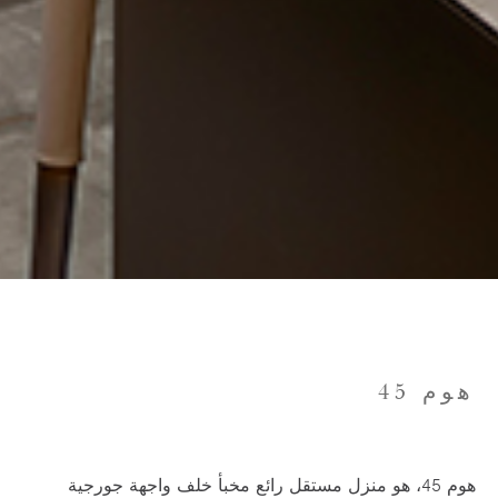
هوم 45
هوم 45، هو منزل مستقل رائع مخبأ خلف واجهة جورجية