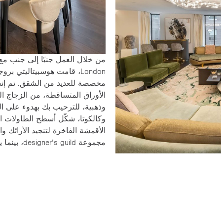
London، قامت هوسبيتاليتي 
مخصصة للعديد من الشقق. تم إن
الأوراق المتساقطة، من الزجاج ا
وذهبية، للترحيب بك بهدوء على ال
وكالكوتا، شكّل أسطح الطاولات
الأقمشة الفاخرة لتنجيد الأرائك وال
مجموعة designer’s guild، بينما يشد خشب الدّردار المُصَبَّغ الأثاث.