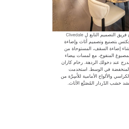
من خلال العمل جنبًا إلى جنب مع فريق التصميم التابع لِ Clivedale
بروجكتس بتصنيع وتصميم أثاث وإضاءة
شاء إضاءة السقف، المستوحاة من
لمصبوغ المنفوخ، مع لمسات بيضاء
درج عند دخولك الردهة. رخام كاران
 المنخفضة في الوسط. استخدمت
كراسي والألواح الأمامية للأَسِرَّة من