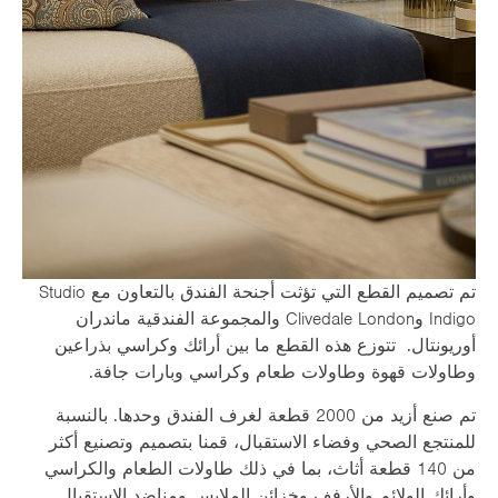
تم تصميم القطع التي تؤثت أجنحة الفندق بالتعاون مع Studio
Indigo وClivedale London والمجموعة الفندقية ماندران
أوريونتال. تتوزع هذه القطع ما بين أرائك وكراسي بذراعين
وطاولات قهوة وطاولات طعام وكراسي وبارات جافة.
تم صنع أزيد من 2000 قطعة لغرف الفندق وحدها. بالنسبة
للمنتجع الصحي وفضاء الاستقبال، قمنا بتصميم وتصنيع أكثر
من 140 قطعة أثاث، بما في ذلك طاولات الطعام والكراسي
وأرائك الولائم والأرفف وخزائن الملابس ومناضد الاستقبال.