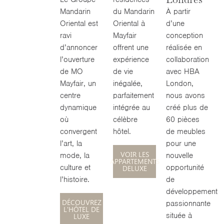
Mandarin
du Mandarin
À partir
Oriental est
Oriental à
d’une
ravi
Mayfair
conception
d’annoncer
offrent une
réalisée en
l’ouverture
expérience
collaboration
de MO
de vie
avec HBA
Mayfair, un
inégalée,
London,
centre
parfaitement
nous avons
dynamique
intégrée au
créé plus de
où
célèbre
60 pièces
convergent
hôtel.
de meubles
l’art, la
pour une
VOIR LES
mode, la
nouvelle
APPARTEMENTS
culture et
opportunité
DELUXE
l’histoire.
de
développement
DÉCOUVREZ
passionnante
L'HÔTEL DE
située à
LUXE