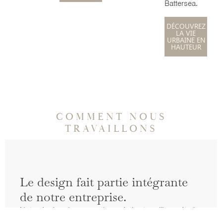
Battersea.
DÉCOUVREZ
LA VIE
URBAINE EN
HAUTEUR
COMMENT NOUS
TRAVAILLONS
Le design fait partie intégrante
de notre entreprise.
Notre équipe de conception créative travaille en étroite
collaboration avec nos artisans et notre personnel