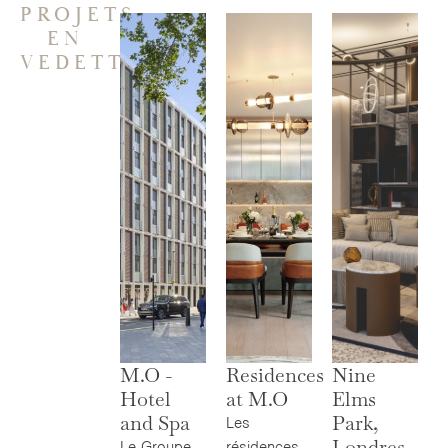
PROJETS
EN
VEDETTE
M.O -
Residences
Nine
Hotel
at M.O
Elms
and Spa
Park,
Les
Londres
Le Groupe
résidences